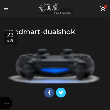
0
woodmart-dualshok
23
6 月