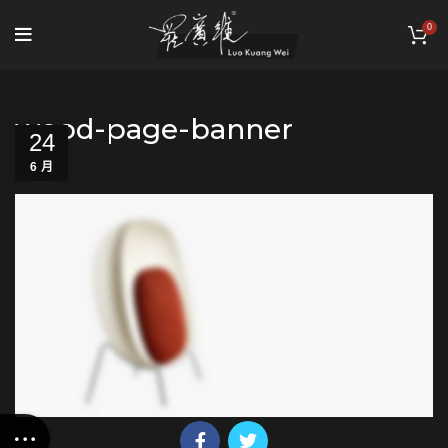
0
wood-page-banner
24
6 月