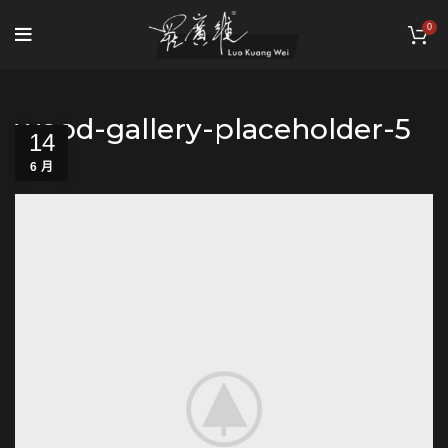
0
wood-gallery-placeholder-5
14
6 月