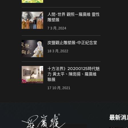
人間･世界 觀照－羅廣維 靈性
雕塑展
7 3 月, 2024
炭鹽觀止雕塑展-中正紀念堂
18 3 月, 2022
十方法界》20200125時代魅
力 黃太平、陳雨揚、羅廣維
聯展
17 10 月, 2021
最新消