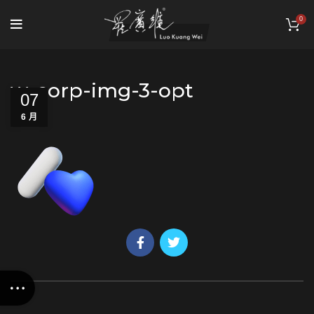
0
w-corp-img-3-opt
07
6 月