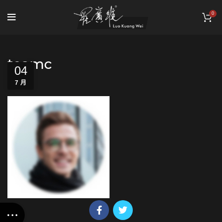
0
teamc
04
7 月