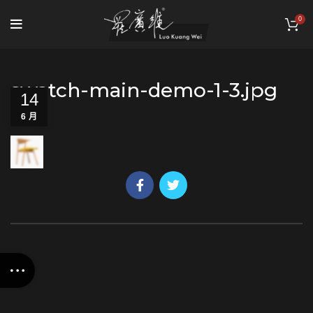
0
swatch-main-demo-1-3.jpg
14
6 月