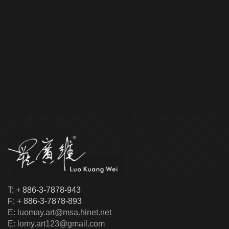
T: + 886-3-7878-943
F: + 886-3-7878-893
E: luomay.art@msa.hinet.net
E: lomy.art123@gmail.com