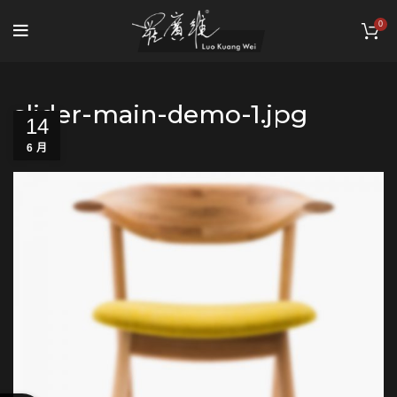
0
slider-main-demo-1.jpg
14
6 月