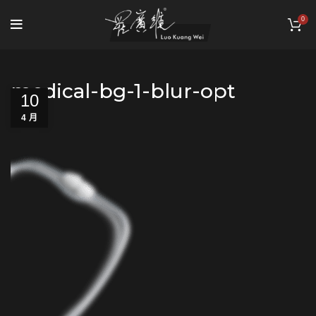
0
medical-bg-1-blur-opt
10
4 月