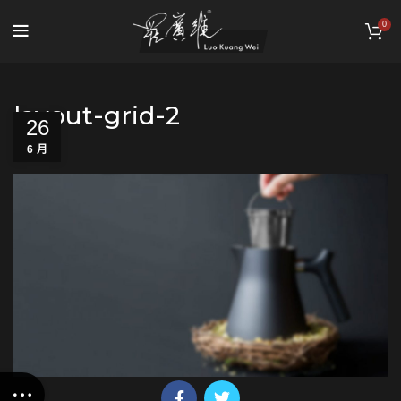
0
layout-grid-2
26
6 月