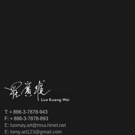
T: + 886-3-7878-943
F: + 886-3-7878-893
E: luomay.art@msa.hinet.net
E: lomy.art123@gmail.com