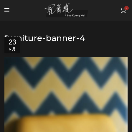
0
furniture-banner-4
23
6 月