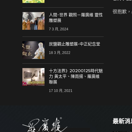
很抱歉，
人間･世界 觀照－羅廣維 靈性
雕塑展
7 3 月, 2024
炭鹽觀止雕塑展-中正紀念堂
18 3 月, 2022
十方法界》20200125時代魅
力 黃太平、陳雨揚、羅廣維
聯展
17 10 月, 2021
最新消