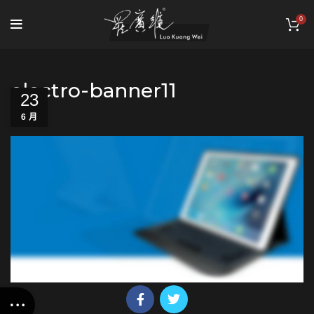
0
electro-banner11
23
6 月