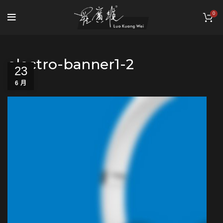
0
electro-banner1-2
23
6 月