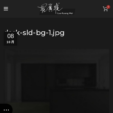
0
dark-sld-bg-1.jpg
08
10 月