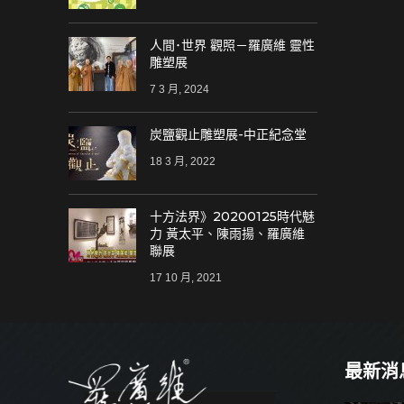
人間･世界 觀照－羅廣維 靈性
雕塑展
7 3 月, 2024
炭鹽觀止雕塑展-中正紀念堂
18 3 月, 2022
十方法界》20200125時代魅
力 黃太平、陳雨揚、羅廣維
聯展
17 10 月, 2021
最新消