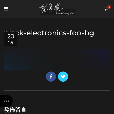
0
black-electronics-foo-bg
23
4 月
發佈留言