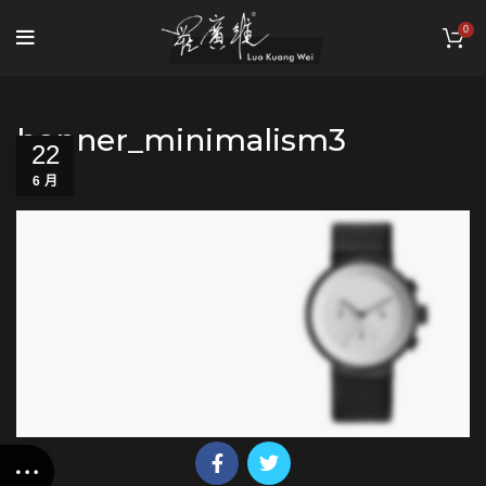
0
banner_minimalism3
22
6 月