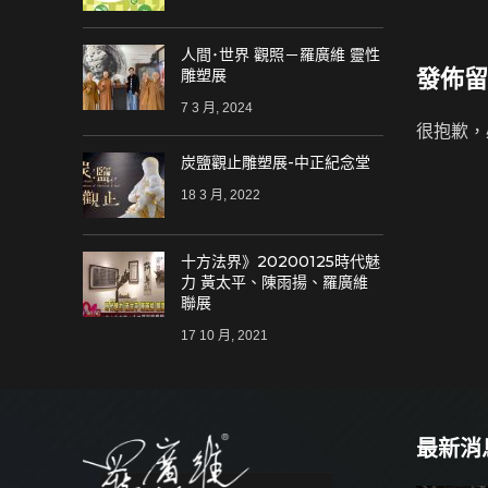
人間･世界 觀照－羅廣維 靈性
發佈留
雕塑展
7 3 月, 2024
很抱歉，
炭鹽觀止雕塑展-中正紀念堂
18 3 月, 2022
十方法界》20200125時代魅
力 黃太平、陳雨揚、羅廣維
聯展
17 10 月, 2021
最新消