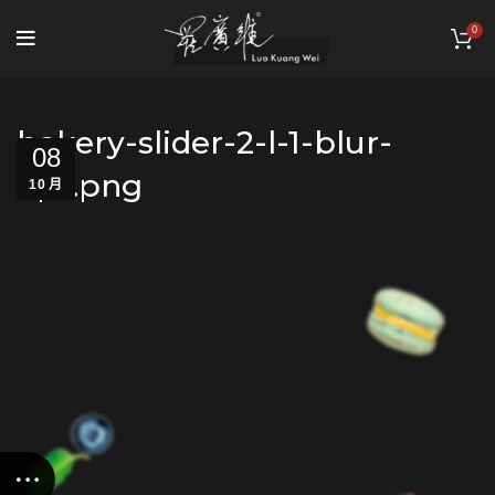
0
bakery-slider-2-l-1-blur-
08
opt.png
10 月