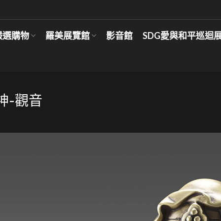
嚴選購物
羅美展覽館
影音館
SDG愛與和平巡迴
神-觀音