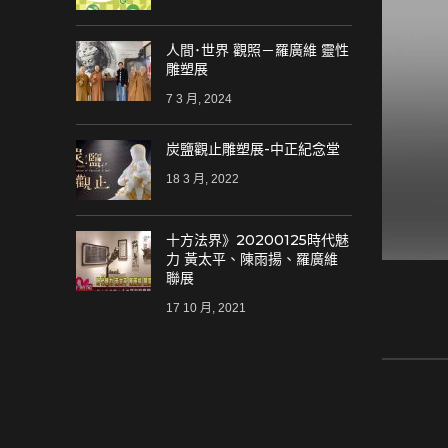
人間･世界 觀照－羅廣維 靈性
雕塑展
7 3 月, 2024
炭鹽觀止雕塑展-中正紀念堂
18 3 月, 2022
十方法界》20200125時代魅
力 黃太平、陳雨揚、羅廣維
聯展
17 10 月, 2021