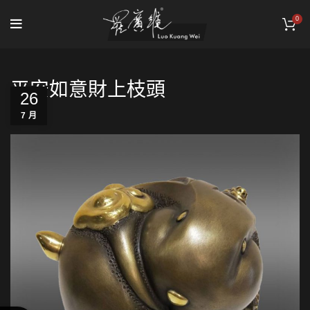
0
平安如意財上枝頭
26
7 月