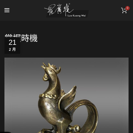
0
掌握時機
21
2 月