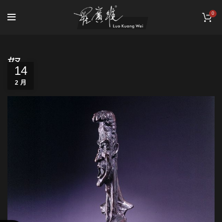
0
怒
14
2 月