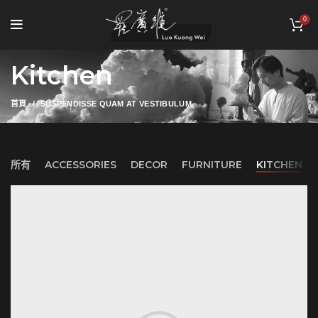
0
Kitchen
首頁
SUSPENDISSE QUAM AT VESTIBULUM
所有
ACCESSORIES
DECOR
FURNITURE
KITCHEN