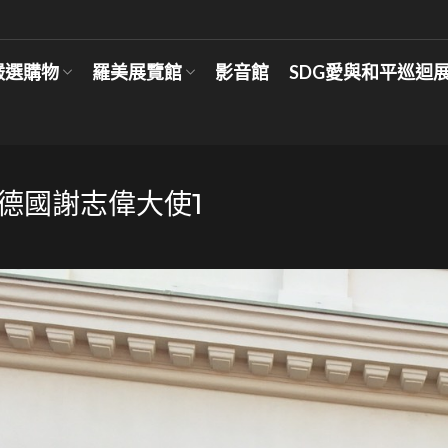
嚴選購物
羅美展覽館
影音館
SDG愛與和平巡迴
17德國謝志偉大使1