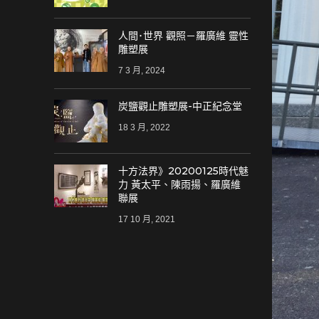
人間･世界 觀照－羅廣維 靈性
雕塑展
7 3 月, 2024
炭鹽觀止雕塑展-中正紀念堂
18 3 月, 2022
十方法界》20200125時代魅
力 黃太平、陳雨揚、羅廣維
聯展
17 10 月, 2021