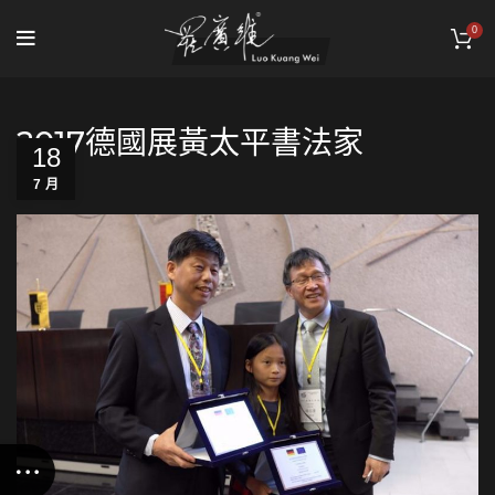
0
2017德國展黃太平書法家
18
7 月