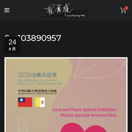
0
S__103890957
24
9 月