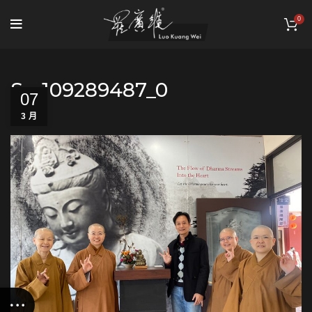
0
S__109289487_0
07
3 月