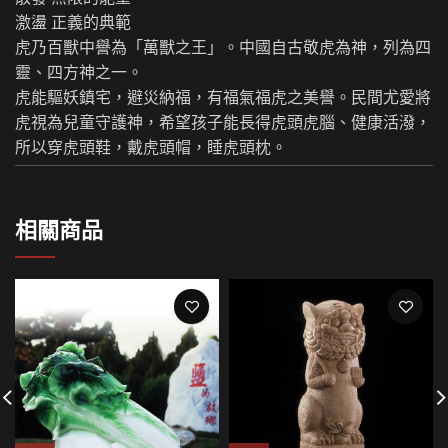
激盪 正義的典範
虎乃百獸中譽為「萬獸之王」。中國自古敬虎為神，列為四
靈、四方神之一。
虎能驅妖鎮宅，避災納福，有福氣福虎之美譽。民間尤愛將
虎視為兒童守護神，希望孩子能長得虎頭虎腦、健康活潑，
所以穿虎頭鞋，戴虎頭帽，睡虎頭枕。
相關商品