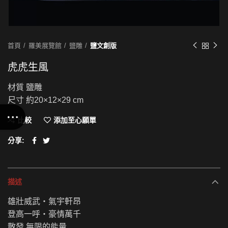
首頁
羅美展覽館
鹽雕
鹽文創版
虎虎生風
材質 鹽雕
尺寸 約20×12×29 cm
比較
添加至心願單
分享
描述
雄壯威武‧氣宇軒昂
登高一呼‧豪情萬千
散發 無限的能量