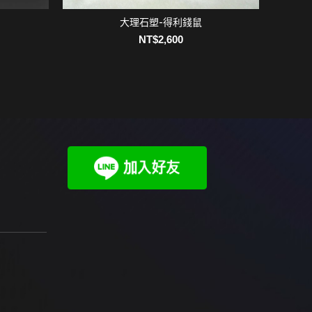
大理石塑-得利錢鼠
青斗石
加入購物車
NT$
2,600