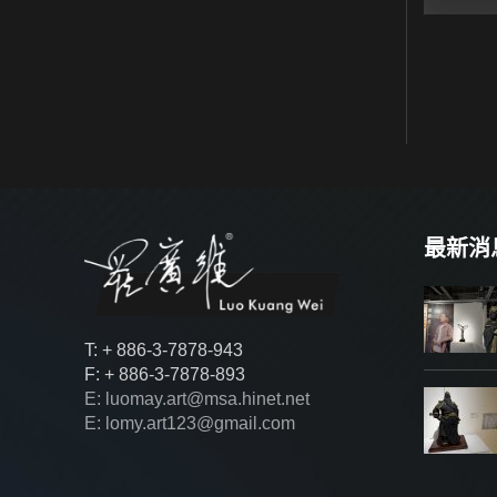
最新消
T: + 886-3-7878-943
F: + 886-3-7878-893
E: luomay.art@msa.hinet.net
E: lomy.art123@gmail.com