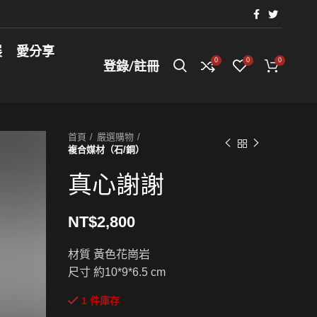
展
愛分享
0
0
0
登錄/註冊
首頁
嚴選購物
複合媒材（石/銅）
真心謝謝
NT$
2,800
材質 黃色花崗岩
尺寸 約10*9*6.5 cm
1 件庫存