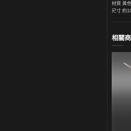
材質 黃
尺寸 約10*
相關商