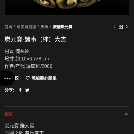
首頁
羅美展覽館
炭雕
炭雕炭元寶
炭元寶-諸事（柿）大吉
材質 備長炭
尺寸 約 10×6.7×8 cm
作者/年代 羅廣維/2006
比較
添加至心願單
分享
描述
炭元寶 賺元寶
方圓之間 有地有天