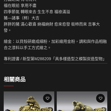
福在眼前 享用不盡
四季節氣 轉眼來去 生生不息 福祿滿溢
豬—諸事（柿）大吉
胖胖的豬 滿心歡喜 納福納財 愈來愈發 銜柿而來 吉事大
發。
繪金：以貝殼研磨成細粉，加彩繪用金粉，調和與作品相融
合之漆料以手工方式繪之。
專利證書 / 新型第M288209「具多樣造型之模製炭造型物」
相關商品