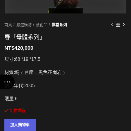
首頁
嚴選購物
藝術品
雲霧系列
春「母體系列」
NT$
420,000
尺寸:68 *19 *17.5
材質:銅﹙台座：黑色花崗岩﹚
創作年代:2005
限量:6
1 件庫存
加入購物車