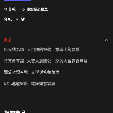
比較
添加至心願單
分享
描述
以天地為師 大自然的靈動 意識山勢震撼
將有勇有謀 大智大慧關公 深沉內含表露無疑
關公夜讀春秋 文學與修養兼備
幻化魑龍盤旋 端座如意雲層上