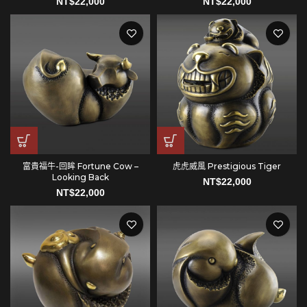
NT$
22,000
NT$
22,000
富貴福牛-回眸 Fortune Cow –
虎虎威風 Prestigious Tiger
Looking Back
NT$
22,000
NT$
22,000