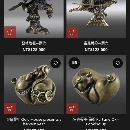
登峰造極—關公
雷霆萬鈞—關公
NT$
128,000
NT$
128,000
售罄
金鼠豐年 Gold Mouse presents a
富貴福牛-昂揚 Fortune Ox –
harvest year
Looking up