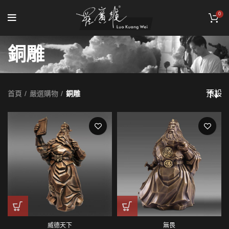
0
銅雕
首頁
嚴選購物
銅雕
威德天下
無畏