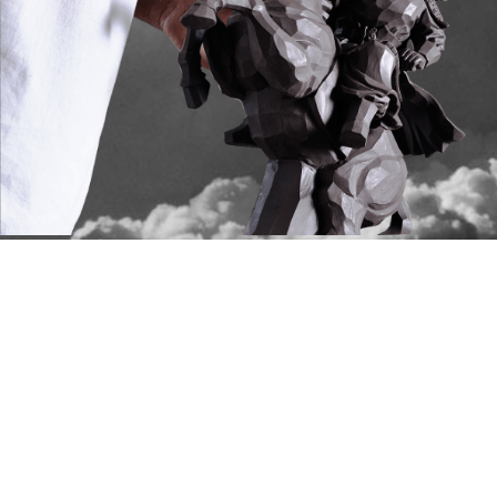
典藏回憶
波隆納雕塑展
2016年8/20-9/20假義大利
波隆納市政大樓雕塑展