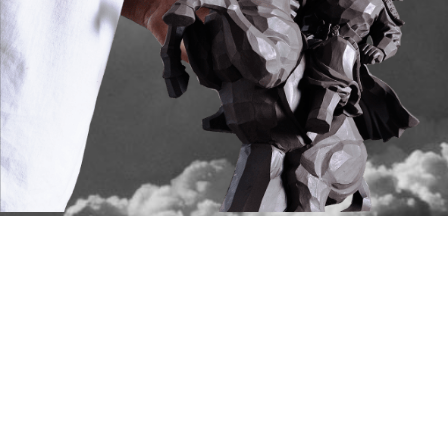
典藏回憶
波隆納雕塑展
2016年8/20-9/20假義大利
波隆納市政大樓雕塑展