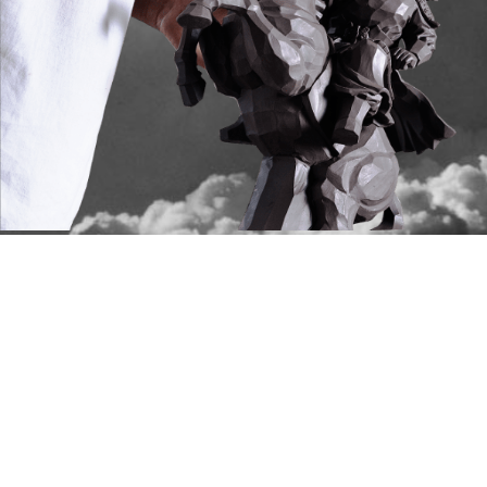
典藏回憶
波隆納雕塑展
2016年8/20-9/20假義大利
波隆納市政大樓雕塑展