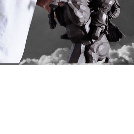
典藏回憶
波隆納雕塑展
2016年8/20-9/20假義大利
波隆納市政大樓雕塑展