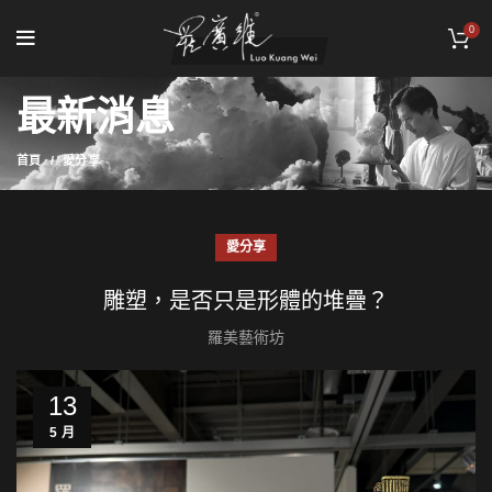
0
最新消息
首頁
愛分享
愛分享
雕塑，是否只是形體的堆疊？
羅美藝術坊
13
5 月